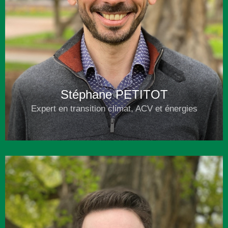
Stéphane PETITOT
Expert en transition climat, ACV et énergies
06 15 95 02 79
s.petitot@alternativecarbone.fr
Plus d'infos